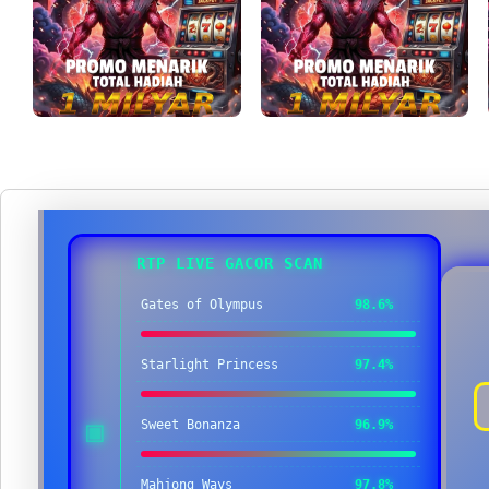
RTP LIVE GACOR SCAN
Gates of Olympus
98.6
%
Starlight Princess
97.4
%
▣
Sweet Bonanza
96.9
%
Mahjong Ways
97.8
%