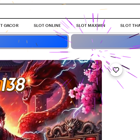
OT GACOR
SLOT ONLINE
SLOT MAXWIN
SLOT TH
Add
to
Favourites