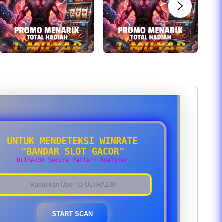
UNTUK MENDETEKSI WINRATE
"BANDAR SLOT GACOR"
ULTRA138 Secure Pattern Analyzer
START SCAN