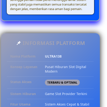
yang stabil juga memastikan semua transaksi tercatat
dengan jelas, memberikan rasa aman bagi pemain.
📌
INFORMASI PLATFORM
Nama Platform
ULTRA138
Konsep Layanan
Pusat Hiburan Slot Digital
Modern
Status Akses
TERBARU & OPTIMAL
Sistem Hiburan
Game Slot Provider Terkini
Fitur Utama
Sistem Akses Cepat & Stabil