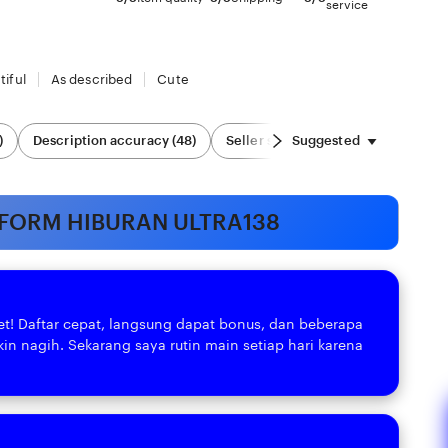
service
tiful
As described
Cute
Suggested
)
Description accuracy (48)
Seller service (19)
Sizing & Fit 
FORM HIBURAN ULTRA138
t! Daftar cepat, langsung dapat bonus, dan beberapa
in nagih. Sekarang saya rutin main setiap hari karena