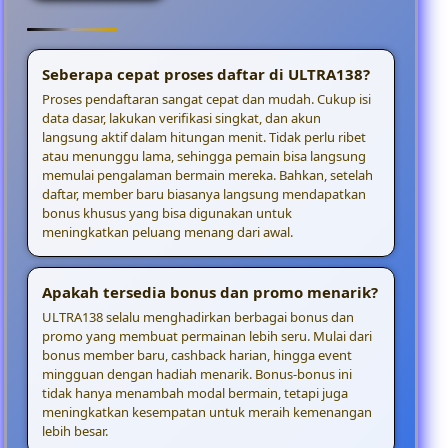
Seberapa cepat proses daftar di ULTRA138?
Proses pendaftaran sangat cepat dan mudah. Cukup isi
data dasar, lakukan verifikasi singkat, dan akun
langsung aktif dalam hitungan menit. Tidak perlu ribet
atau menunggu lama, sehingga pemain bisa langsung
memulai pengalaman bermain mereka. Bahkan, setelah
daftar, member baru biasanya langsung mendapatkan
bonus khusus yang bisa digunakan untuk
meningkatkan peluang menang dari awal.
Apakah tersedia bonus dan promo menarik?
ULTRA138 selalu menghadirkan berbagai bonus dan
promo yang membuat permainan lebih seru. Mulai dari
bonus member baru, cashback harian, hingga event
mingguan dengan hadiah menarik. Bonus-bonus ini
tidak hanya menambah modal bermain, tetapi juga
meningkatkan kesempatan untuk meraih kemenangan
lebih besar.