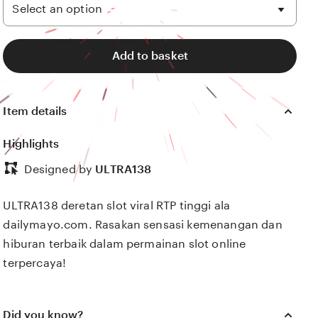
Add to basket
Item details
Highlights
Designed by
ULTRA138
ULTRA138 deretan slot viral RTP tinggi ala
dailymayo.com. Rasakan sensasi kemenangan dan
hiburan terbaik dalam permainan slot online
terpercaya!
Did you know?