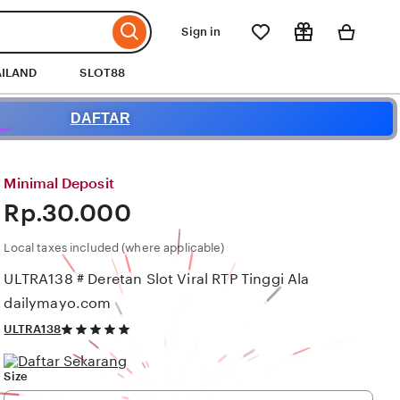
Sign in
AILAND
SLOT88
DAFTAR
Minimal Deposit
Price:
Rp.30.000
Local taxes included (where applicable)
ULTRA138 # Deretan Slot Viral RTP Tinggi Ala
dailymayo.com
5
ULTRA138
out
of
5
Size
stars