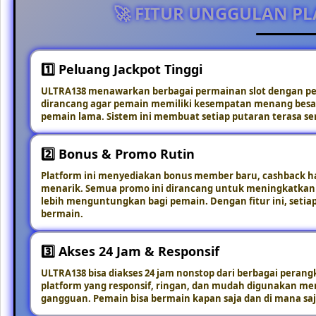
🚀 FITUR UNGGULAN PL
1️⃣ Peluang Jackpot Tinggi
ULTRA138 menawarkan berbagai permainan slot dengan pel
dirancang agar pemain memiliki kesempatan menang besar
pemain lama. Sistem ini membuat setiap putaran terasa s
2️⃣ Bonus & Promo Rutin
Platform ini menyediakan bonus member baru, cashback h
menarik. Semua promo ini dirancang untuk meningkatka
lebih menguntungkan bagi pemain. Dengan fitur ini, setia
bermain.
3️⃣ Akses 24 Jam & Responsif
ULTRA138 bisa diakses 24 jam nonstop dari berbagai peran
platform yang responsif, ringan, dan mudah digunakan 
gangguan. Pemain bisa bermain kapan saja dan di mana sa