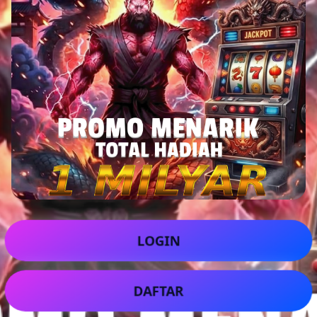
LOGIN
DAFTAR