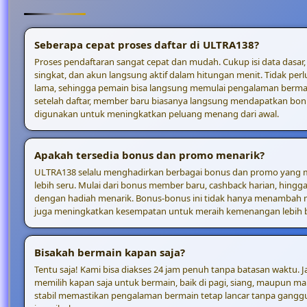
Seberapa cepat proses daftar di ULTRA138?
Proses pendaftaran sangat cepat dan mudah. Cukup isi data dasar, 
singkat, dan akun langsung aktif dalam hitungan menit. Tidak per
lama, sehingga pemain bisa langsung memulai pengalaman berma
setelah daftar, member baru biasanya langsung mendapatkan bon
digunakan untuk meningkatkan peluang menang dari awal.
Apakah tersedia bonus dan promo menarik?
ULTRA138 selalu menghadirkan berbagai bonus dan promo yang
lebih seru. Mulai dari bonus member baru, cashback harian, hing
dengan hadiah menarik. Bonus-bonus ini tidak hanya menambah m
juga meningkatkan kesempatan untuk meraih kemenangan lebih b
Bisakah bermain kapan saja?
Tentu saja! Kami bisa diakses 24 jam penuh tanpa batasan waktu. J
memilih kapan saja untuk bermain, baik di pagi, siang, maupun ma
stabil memastikan pengalaman bermain tetap lancar tanpa ganggu