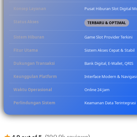
Konsep Layanan
Pusat Hiburan Slot Digital 
Status Akses
TERBARU & OPTIMAL
Sistem Hiburan
Game Slot Provider Terkini
Fitur Utama
Sistem Akses Cepat & Stabil
Dukungan Transaksi
Bank Digital, E-Wallet, QRIS
Keunggulan Platform
Interface Modern & Navigasi
Waktu Operasional
Online 24 Jam
Perlindungan Sistem
Keamanan Data Terintegrasi