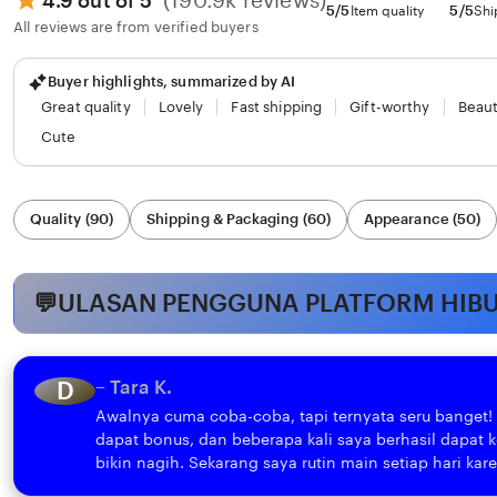
(190.9k reviews)
4.9 out of 5
5/5
5/5
Item quality
Shi
All reviews are from verified buyers
Buyer highlights, summarized by AI
Great quality
Lovely
Fast shipping
Gift-worthy
Beaut
Cute
Filter
Quality (90)
Shipping & Packaging (60)
Appearance (50)
by
category
💬
ULASAN PENGGUNA PLATFORM HIBU
D
– Tara K.
Awalnya cuma coba-coba, tapi ternyata seru banget! 
dapat bonus, dan beberapa kali saya berhasil dapat
bikin nagih. Sekarang saya rutin main setiap hari kar