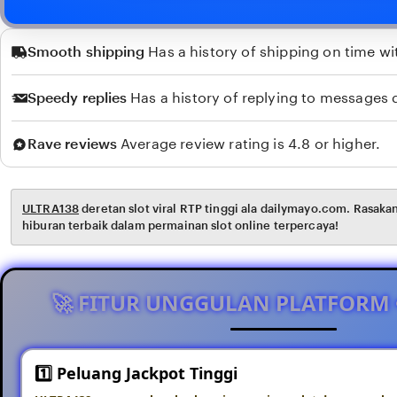
Smooth shipping
Has a history of shipping on time wi
Speedy replies
Has a history of replying to messages q
Rave reviews
Average review rating is 4.8 or higher.
ULTRA138
deretan slot viral RTP tinggi ala dailymayo.com. Rasak
hiburan terbaik dalam permainan slot online terpercaya!
🚀 FITUR UNGGULAN PLATFORM 
1️⃣ Peluang Jackpot Tinggi