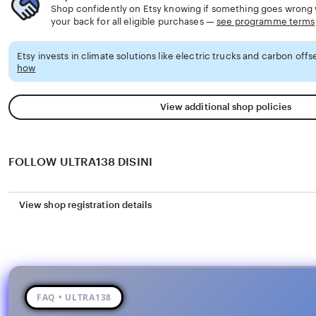
Shop confidently on Etsy knowing if something goes wrong w
your back for all eligible purchases —
see programme terms
Etsy invests in climate solutions like electric trucks and carbon offs
how
View additional shop policies
FOLLOW ULTRA138 DISINI
View shop registration details
FAQ • ULTRA138