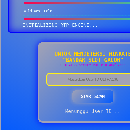
Wild West Gold
INITIALIZING RTP ENGINE...
UNTUK MENDETEKSI WINRAT
"BANDAR SLOT GACOR"
ULTRA138 Secure Pattern Analyzer
START SCAN
Menunggu User ID...