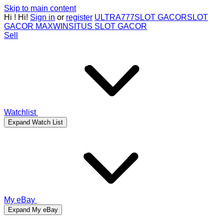
Skip to main content
Hi
!
Hi!
Sign in
or
register
ULTRA777
SLOT GACOR
SLOT
GACOR MAXWIN
SITUS SLOT GACOR
Sell
Watchlist
Expand Watch List
My eBay
Expand My eBay