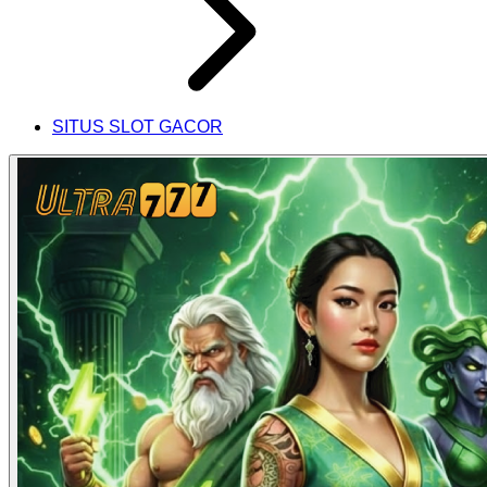
SITUS SLOT GACOR