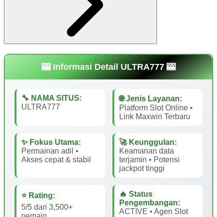
🎰 Informasi Detail ULTRA777 🎰
🔧 NAMA SITUS:
🌐 Jenis Layanan:
ULTRA777
Platform Slot Online •
Link Maxwin Terbaru
✨ Fokus Utama:
🚀 Keunggulan:
Permainan adil •
Keamanan data
Akses cepat & stabil
terjamin • Potensi
jackpot tinggi
🔥 Status
⭐ Rating:
Pengembangan:
5/5 dari 3,500+
ACTIVE • Agen Slot
pemain