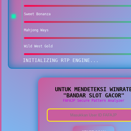
Sweet Bonanza
▣
Mahjong Ways
Wild West Gold
INITIALIZING RTP ENGINE...
UNTUK MENDETEKSI WINRAT
"BANDAR SLOT GACOR"
FAFAJP Secure Pattern Analyzer