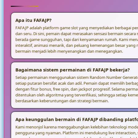
Apa itu FAFAJP?
FAFAJP adalah platform game slot yang menyediakan berbagai per
dan seru. Di sini, pemain dapat merasakan sensasi bermain secara r
berada game sungguhan, tapi dari kenyamanan rumah. Kami mena
interaktif, animasi menarik, dan peluang kemenangan besar ya
bermain menjadi lebih menyenangkan dan menegangkan.
Bagaimana sistem permainan di FAFAJP bekerja?
Setiap permainan menggunakan sistem Random Number Generat
setiap putaran bersifat acak dan adil. Pemain dapat memilih berb
dengan fitur bonus, free spin, dan jackpot progresif. Selama permai
ditentukan oleh algoritma yang terverifikasi, sehingga setiap ke
berdasarkan keberuntungan dan strategi bermain.
Apa keunggulan bermain di FAFAJP dibanding platfo
Kami menonjol karena menggabungkan kelebihan teknologi mod
pengguna yang nyaman. Platform ini mendukung live interaction,