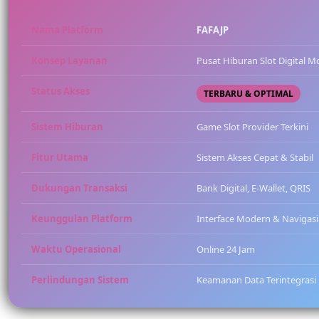
Nama Platform
FAFAJP
Konsep Layanan
Pusat Hiburan Slot Digital 
Status Akses
TERBARU & OPTIMAL
Sistem Hiburan
Game Slot Provider Terkini
Fitur Utama
Sistem Akses Cepat & Stabil
Dukungan Transaksi
Bank Digital, E-Wallet, QRIS
Keunggulan Platform
Interface Modern & Navigasi
Waktu Operasional
Online 24 Jam
Perlindungan Sistem
Keamanan Data Terintegrasi