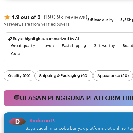
(190.9k reviews)
4.9 out of 5
5/5
5/5
Item quality
Shi
All reviews are from verified buyers
Buyer highlights, summarized by AI
Great quality
Lovely
Fast shipping
Gift-worthy
Beaut
Cute
Filter
Quality (90)
Shipping & Packaging (60)
Appearance (50)
by
category
💬
ULASAN PENGGUNA PLATFORM HIB
D
– Sadarno P.
Saya sudah mencoba banyak platform slot online, ta