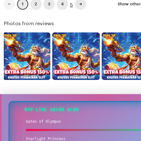
Previous
Next
2
3
4
Show other
1
5
page
page
Photos from reviews
RTP LIVE GACOR SCAN
Gates of Olympus
Starlight Princess