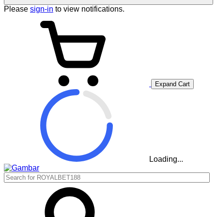
Please
sign-in
to view notifications.
Expand Cart
Loading...