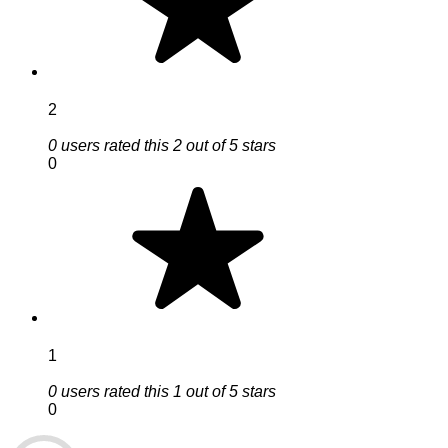
2
0 users rated this 2 out of 5 stars
0
1
0 users rated this 1 out of 5 stars
0