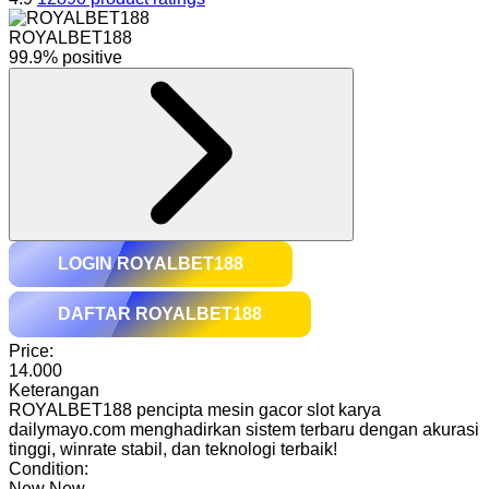
ROYALBET188
99.9% positive
LOGIN ROYALBET188
DAFTAR ROYALBET188
Price:
14.000
Keterangan
ROYALBET188 pencipta mesin gacor slot karya
dailymayo.com menghadirkan sistem terbaru dengan akurasi
tinggi, winrate stabil, dan teknologi terbaik!
Condition:
New
New