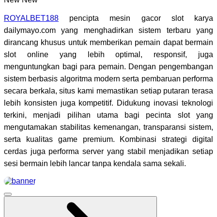
ROYALBET188
pencipta mesin gacor slot karya
dailymayo.com yang menghadirkan sistem terbaru yang
dirancang khusus untuk memberikan pemain dapat bermain
slot online yang lebih optimal, responsif, juga
menguntungkan bagi para pemain. Dengan pengembangan
sistem berbasis algoritma modern serta pembaruan performa
secara berkala, situs kami memastikan setiap putaran terasa
lebih konsisten juga kompetitif. Didukung inovasi teknologi
terkini, menjadi pilihan utama bagi pecinta slot yang
mengutamakan stabilitas kemenangan, transparansi sistem,
serta kualitas game premium. Kombinasi strategi digital
cerdas juga performa server yang stabil menjadikan setiap
sesi bermain lebih lancar tanpa kendala sama sekali.