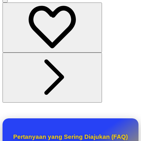
Pertanyaan yang Sering Diajukan (FAQ)