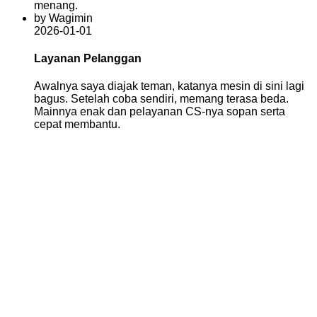
menang.
by Wagimin
2026-01-01
Layanan Pelanggan
Awalnya saya diajak teman, katanya mesin di sini lagi
bagus. Setelah coba sendiri, memang terasa beda.
Mainnya enak dan pelayanan CS-nya sopan serta
cepat membantu.