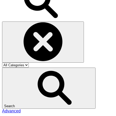
Search
Advanced