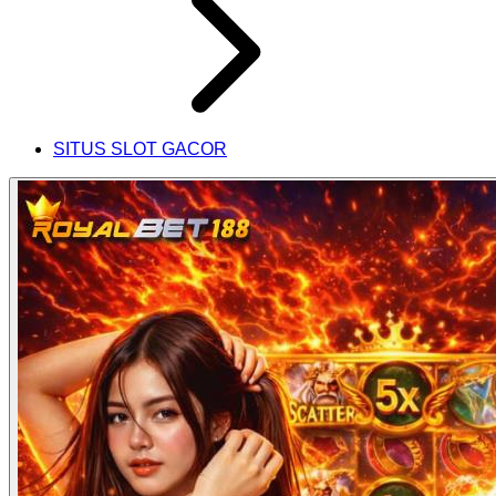
SITUS SLOT GACOR