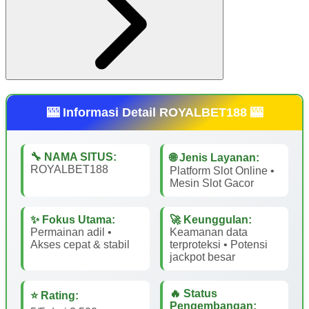
🎰 Informasi Detail ROYALBET188 🎰
🔧 NAMA SITUS:
🌐 Jenis Layanan:
ROYALBET188
Platform Slot Online •
Mesin Slot Gacor
✨ Fokus Utama:
🚀 Keunggulan:
Permainan adil •
Keamanan data
Akses cepat & stabil
terproteksi • Potensi
jackpot besar
🔥 Status
⭐ Rating:
Pengembangan: