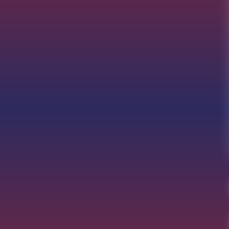
💰
💵
💸
💰
💵