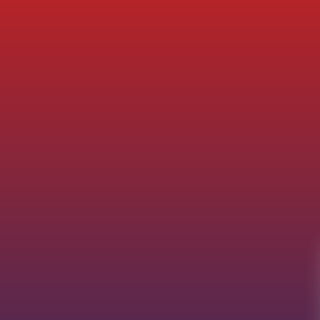
💰
💵
💸